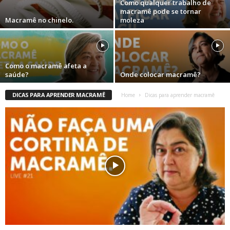
Como qualquer trabalho de
macramê pode se tornar
Macramê no chinelo.
moleza
Como o macramê afeta a
saúde?
Onde colocar macramê?
DICAS PARA APRENDER MACRAMÊ
Home
Dicas para aprender macramê