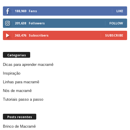
188,969
Fans
LIKE
201,638
Followers
FOLLOW
363,476
Subscribers
SUBSCRIBE
Categorias
Dicas para aprender macramê
Inspiração
Linhas para macramê
Nós de macramê
Tutoriais passo a passo
Posts recentes
Brinco de Macramê