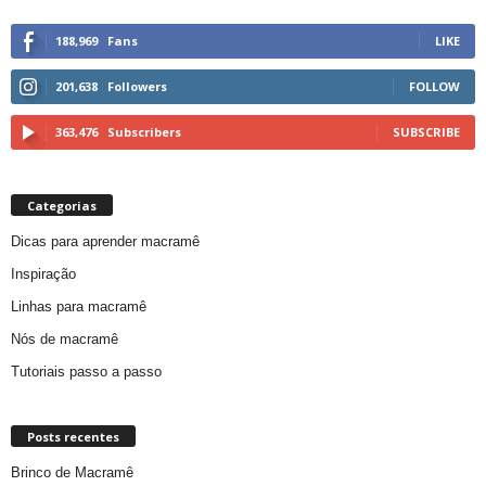
188,969
Fans
LIKE
201,638
Followers
FOLLOW
363,476
Subscribers
SUBSCRIBE
Categorias
Dicas para aprender macramê
Inspiração
Linhas para macramê
Nós de macramê
Tutoriais passo a passo
Posts recentes
Brinco de Macramê