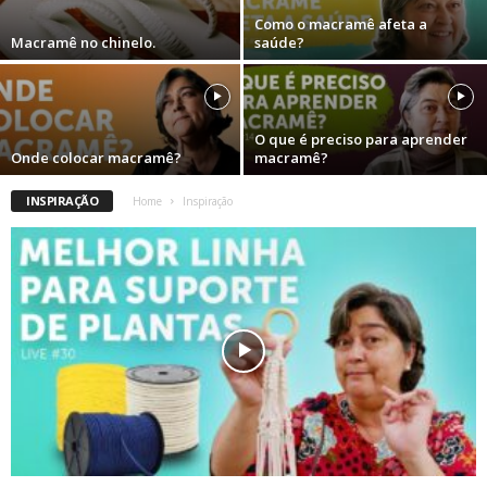
Como o macramê afeta a
Macramê no chinelo.
saúde?
O que é preciso para aprender
Onde colocar macramê?
macramê?
INSPIRAÇÃO
Home
Inspiração