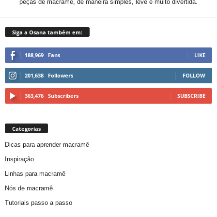
peças de macramê, de maneira simples, leve e muito divertida.
Siga a Osana também em:
188,969
Fans
LIKE
201,638
Followers
FOLLOW
363,476
Subscribers
SUBSCRIBE
Categorias
Dicas para aprender macramê
Inspiração
Linhas para macramê
Nós de macramê
Tutoriais passo a passo