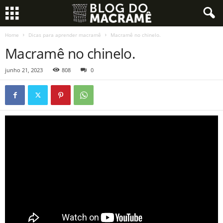
Home
Dicas para aprender macramê
Macramê no chinelo.
Macramê no chinelo.
junho 21, 2023
808
0