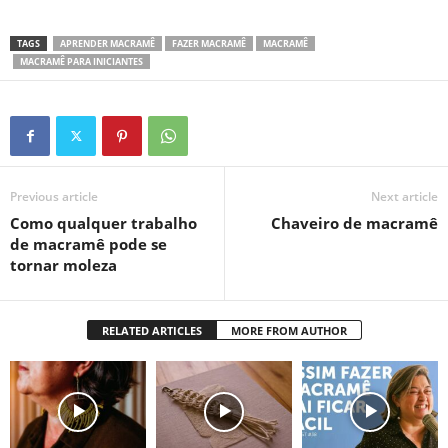
TAGS
APRENDER MACRAMÊ
FAZER MACRAMÊ
MACRAMÊ
MACRAMÊ PARA INICIANTES
Previous article
Next article
Como qualquer trabalho
Chaveiro de macramê
de macramê pode se
tornar moleza
RELATED ARTICLES
MORE FROM AUTHOR