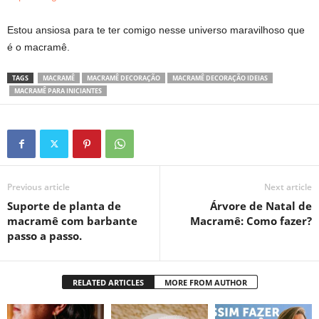
Estou ansiosa para te ter comigo nesse universo maravilhoso que
é o macramê.
TAGS
MACRAMÊ
MACRAMÊ DECORAÇÃO
MACRAMÊ DECORAÇÃO IDEIAS
MACRAMÊ PARA INICIANTES
Previous article
Next article
Suporte de planta de
Árvore de Natal de
macramê com barbante
Macramê: Como fazer?
passo a passo.
RELATED ARTICLES
MORE FROM AUTHOR