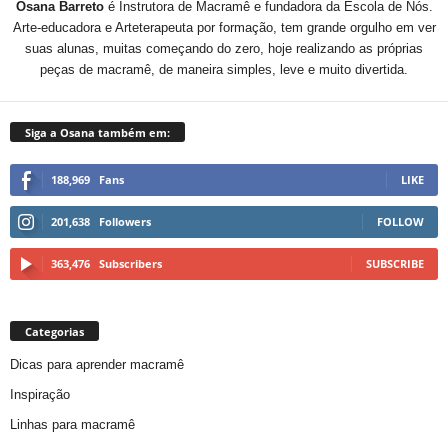
Osana Barreto
é Instrutora de Macramê e fundadora da Escola de Nós.
Arte-educadora e Arteterapeuta por formação, tem grande orgulho em ver
suas alunas, muitas começando do zero, hoje realizando as próprias
peças de macramê, de maneira simples, leve e muito divertida.
Siga a Osana também em:
188,969
Fans
LIKE
201,638
Followers
FOLLOW
363,476
Subscribers
SUBSCRIBE
Categorias
Dicas para aprender macramê
Inspiração
Linhas para macramê