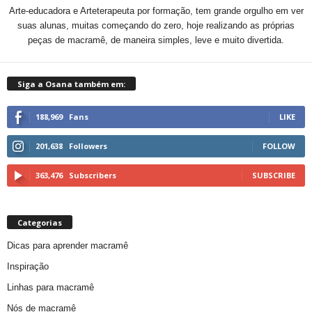
Arte-educadora e Arteterapeuta por formação, tem grande orgulho em ver
suas alunas, muitas começando do zero, hoje realizando as próprias
peças de macramê, de maneira simples, leve e muito divertida.
Siga a Osana também em:
188,969
Fans
LIKE
201,638
Followers
FOLLOW
363,476
Subscribers
SUBSCRIBE
Categorias
Dicas para aprender macramê
Inspiração
Linhas para macramê
Nós de macramê