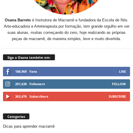
Osana Barreto
é Instrutora de Macramê e fundadora da Escola de Nós.
Arte-educadora e Arteterapeuta por formação, tem grande orgulho em ver
suas alunas, muitas começando do zero, hoje realizando as próprias
peças de macramê, de maneira simples, leve e muito divertida.
Siga a Osana também em:
188,969
Fans
LIKE
201,638
Followers
FOLLOW
363,476
Subscribers
SUBSCRIBE
Categorias
Dicas para aprender macramê