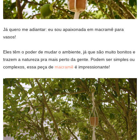
Já quero me adiantar: eu sou apaixonada em macramê para
vasos!
Eles têm o poder de mudar o ambiente, já que são muito bonitos e
trazem a natureza pra mais perto da gente. Podem ser simples ou
complexos, essa peça de
macramê
é impressionante!