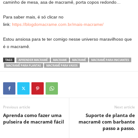
caminho de mesa, asa de macramê, porta copos redondo…
Para saber mais, é só clicar no
link:
https://blogdomacrame.com.br/mais-macrame/
Estou ansiosa para te ter comigo nesse universo maravilhoso que
é o macramê.
TAGS
APRENDER MACRAMÊ
MACRAME
MACRAMÊ
MACRAMÊ PARA INICIANTES
MACRAMÊ PARA PLANTAS
MACRAMÊ PARA VASOS
Previous article
Next article
Aprenda como fazer uma
Suporte de planta de
pulseira de macramê fácil
macramê com barbante
passo a passo.