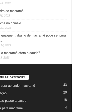
 8, 2023
iro de macramê
18, 2023
mê no chinelo.
21, 2023
qualquer trabalho de macramê pode se tornar
za
14, 2023
o macramê afeta a saúde?
8, 2023
PULAR CATEGORY
43
 para aprender macramê
20
ração
18
iais passo a passo
4
s para macramê