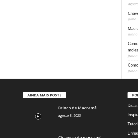
agosto
Chave
julho 
Macra
junho 
Como 
mole
junho 
Como 
junho 
AINDA MAIS POSTS
PO
Dicas
Brinco de Macramê
Inspi
agosto 8, 2023
Tutor
Linha
Chaveiro de macramê