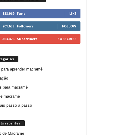
188,969
Fans
LIKE
201,638
Followers
FOLLOW
363,476
Subscribers
SUBSCRIBE
tegorias
 para aprender macramê
ração
s para macramê
de macramê
iais passo a passo
ts recentes
o de Macramê