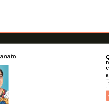
sanato
Q
m
e
E-