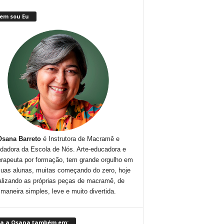
em sou Eu
Osana Barreto
é Instrutora de Macramê e
dadora da Escola de Nós. Arte-educadora e
erapeuta por formação, tem grande orgulho em
suas alunas, muitas começando do zero, hoje
alizando as próprias peças de macramê, de
maneira simples, leve e muito divertida.
ga a Osana também em: