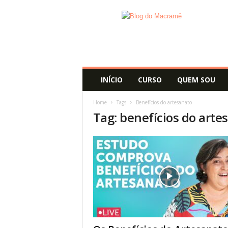
B
l
o
g
d
o
M
INÍCIO
CURSO
QUEM SOU
a
c
Home
Tags
Benefícios do artesanato
r
Tag: benefícios do arte
a
m
ê