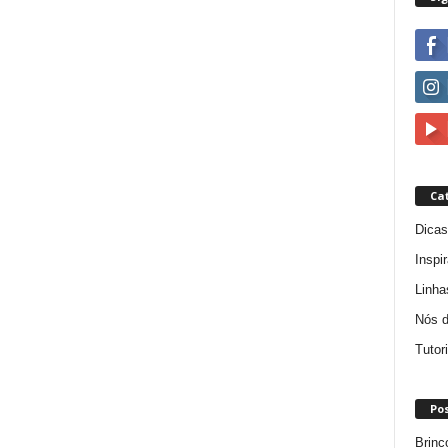
Ca
Dicas
Inspi
Linha
Nós 
Tutor
Pos
Brinc