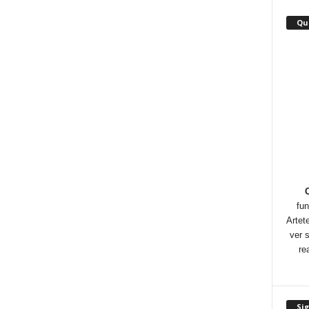
o
Qu
fun
Artet
ver 
re
Si